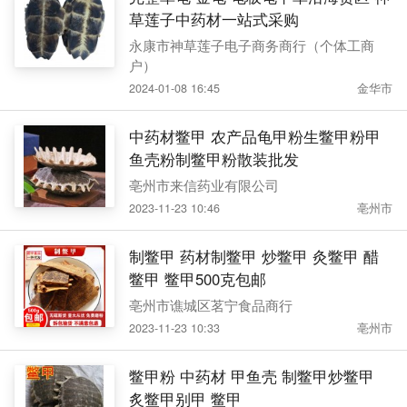
草莲子中药材一站式采购
永康市神草莲子电子商务商行（个体工商
户）
2024-01-08 16:45
金华市
中药材鳖甲 农产品龟甲粉生鳖甲粉甲
鱼壳粉制鳖甲粉散装批发
亳州市来信药业有限公司
2023-11-23 10:46
亳州市
制鳖甲 药材制鳖甲 炒鳖甲 灸鳖甲 醋
鳖甲 鳖甲500克包邮
亳州市谯城区茗宁食品商行
2023-11-23 10:33
亳州市
鳖甲粉 中药材 甲鱼壳 制鳖甲炒鳖甲
炙鳖甲别甲 鳖甲