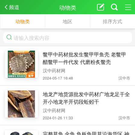
动物类
频道
动物类
地区
排序方式
鳖甲中药材批发生鳖甲甲鱼壳 老鳖甲
醋鳖甲一件代发 代磨粉炙鳖壳
汉中药材网
2024-05-17 16:48
汉中市
地龙产地货源批发中药材广地龙足干全
开小地龙半开切段蚯蚓干
汉中药材网
2024-01-26 11:33
汉中市
完整草龟 金龟 龟板龟甲草沿海货区 神