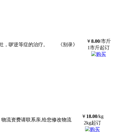
￥
8.00
/市斤
呕吐，哕逆等症的治疗。 《别录》
1市斤起订
￥
18.00
/kg
、物流资费请联系亲,给您修改物流
2kg起订