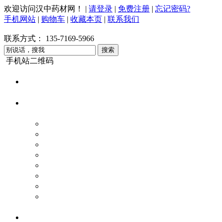
欢迎访问汉中药材网！
|
请登录
|
免费注册
|
忘记密码?
手机网站
|
购物车
|
收藏本页
|
联系我们
联系方式：
135-7169-5966
手机站二维码
网站首页
药材商城
根茎类
叶类
动物类
花类
全草类
皮类
果实类
矿物菌脂类
求购采购