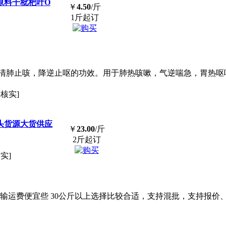
原料干枇杷叶O
￥
4.50
/斤
1斤起订
有清肺止咳，降逆止呕的功效。用于肺热咳嗽，气逆喘急，胃热
已核实]
源头货源大货供应
￥
23.00
/斤
2斤起订
实]
输运费便宜些 30公斤以上选择比较合适，支持混批，支持报价