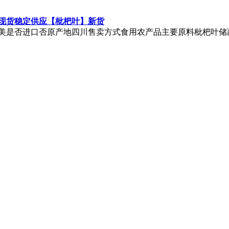
发现货稳定供应【枇杷叶】新货
美是否进口否原产地四川售卖方式食用农产品主要原料枇杷叶储
推广
广告服务
积分换礼
网站留言
RSS订阅