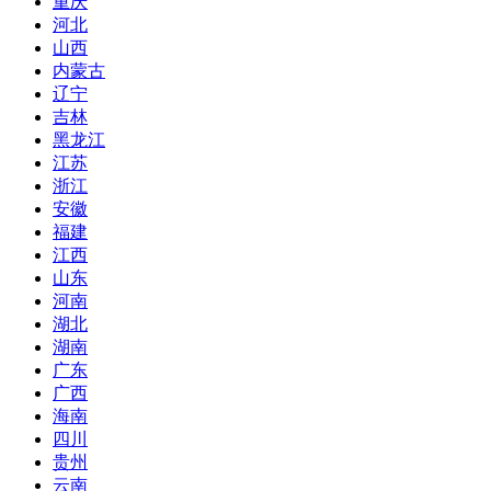
重庆
河北
山西
内蒙古
辽宁
吉林
黑龙江
江苏
浙江
安徽
福建
江西
山东
河南
湖北
湖南
广东
广西
海南
四川
贵州
云南