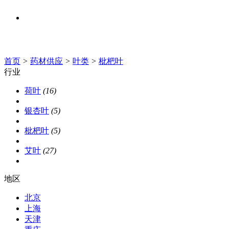
中医知识
人才招聘
首页
>
药材供应
>
叶类
>
枇杷叶
行业
荷叶
(16)
银杏叶
(5)
枇杷叶
(5)
艾叶
(27)
地区
北京
上海
天津