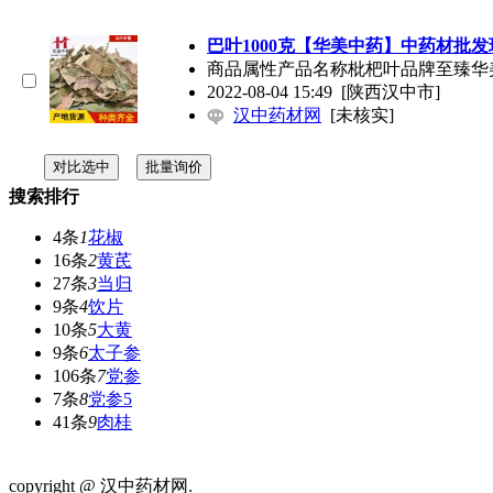
巴叶1000克【华美中药】中药材批
商品属性产品名称枇杷叶品牌至臻华
2022-08-04 15:49
[陕西汉中市]
汉中药材网
[未核实]
搜索排行
4条
1
花椒
16条
2
黄芪
27条
3
当归
9条
4
饮片
10条
5
大黄
9条
6
太子参
106条
7
党参
7条
8
党参5
41条
9
肉桂
网站首页
关于我们
联系方式
使用协议
版权隐私
网站地图
排名
copyright @ 汉中药材网.
陕ICP备2022005559号