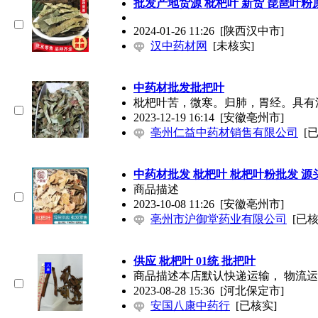
批发产地货源 枇杷叶 新货 琵琶叶粉
2024-01-26 11:26
[陕西汉中市]
汉中药材网
[未核实]
中药材批发批把叶
枇杷叶苦，微寒。归肺，胃经。具
2023-12-19 16:14
[安徽亳州市]
亳州仁益中药材销售有限公司
[
中药材批发 枇杷叶 枇杷叶粉批发 
商品描述
2023-10-08 11:26
[安徽亳州市]
亳州市沪御堂药业有限公司
[已核
供应 枇杷叶 01统 批把叶
商品描述本店默认快递运输， 物流运
2023-08-28 15:36
[河北保定市]
安国八康中药行
[已核实]