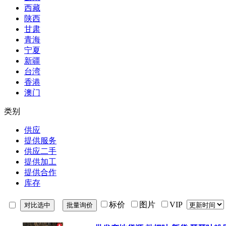
西藏
陕西
甘肃
青海
宁夏
新疆
台湾
香港
澳门
类别
供应
提供服务
供应二手
提供加工
提供合作
库存
标价
图片
VIP