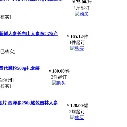
￥
75.00
/斤
1斤起订
已核实]
新鲜人参长白山人参东北特产
￥
165.12
/件
1件起订
[已核实]
代磨粉500g礼盒装
￥
180.00
/件
2件起订
自治州]
已核实]
片 西洋参250g罐装吉林人参
￥
128.00
/罐
2罐起订