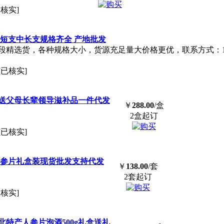
已核实]
短支中长支规格齐全 产地批发
精选货，各种规格大小，货源充足量大价格更优，联系方式：1824
[已核实]
送父母长辈领导滋补品一件代发
￥
288.00
/盒
2盒起订
[已核实]
丽参片礼盒装现货批发支持代发
￥
138.00
/套
2套起订
已核实]
特产人参片泡酒500g礼盒送礼