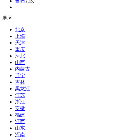
当归
(15)
地区
北京
上海
天津
重庆
河北
山西
内蒙古
辽宁
吉林
黑龙江
江苏
浙江
安徽
福建
江西
山东
河南