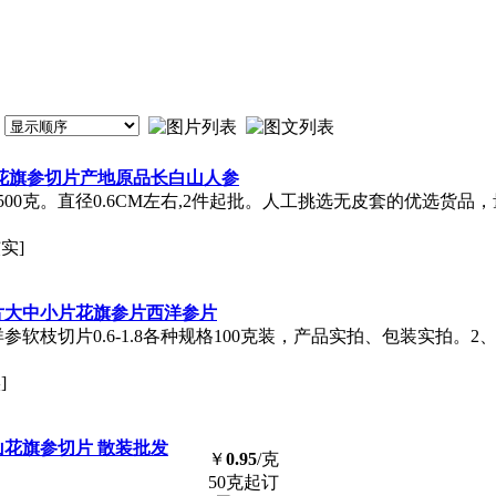
 花旗参切片产地原品长白山人参
00克。直径0.6CM左右,2件起批。人工挑选无皮套的优选货
实]
切片大中小片花旗参片西洋参片
软枝切片0.6-1.8各种规格100克装，产品实拍、包装实拍。2、
]
山花旗参切片 散装批发
￥
0.95
/克
50克起订