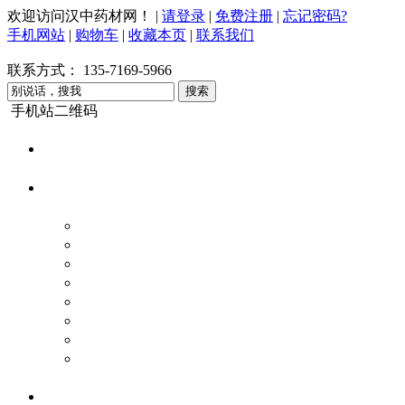
欢迎访问汉中药材网！
|
请登录
|
免费注册
|
忘记密码?
手机网站
|
购物车
|
收藏本页
|
联系我们
联系方式：
135-7169-5966
手机站二维码
网站首页
药材商城
根茎类
叶类
动物类
花类
全草类
皮类
果实类
矿物菌脂类
求购采购