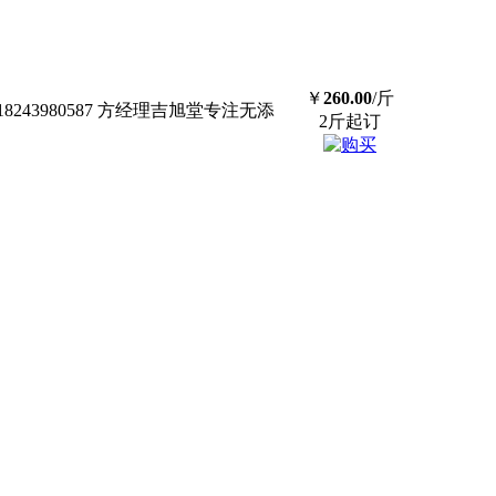
￥
260.00
/斤
3980587 方经理吉旭堂专注无添
2斤起订