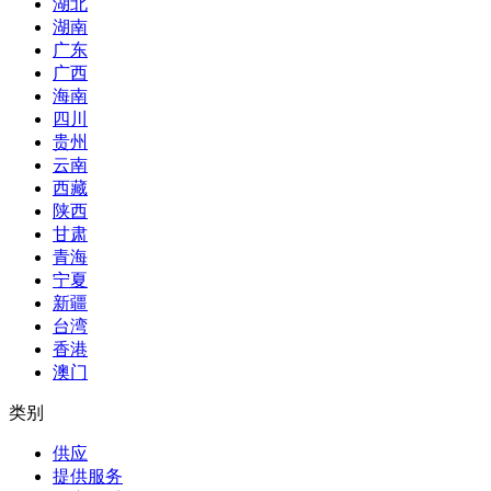
湖北
湖南
广东
广西
海南
四川
贵州
云南
西藏
陕西
甘肃
青海
宁夏
新疆
台湾
香港
澳门
类别
供应
提供服务