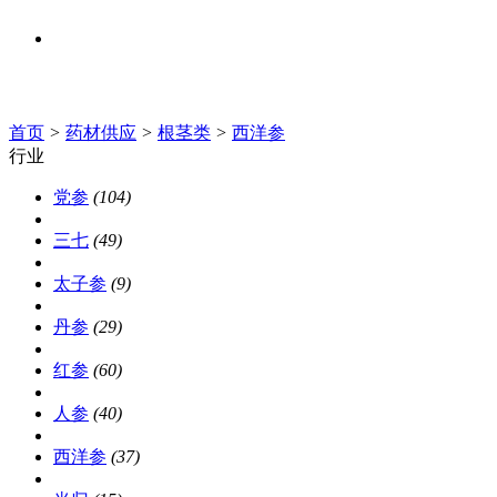
中医知识
人才招聘
首页
>
药材供应
>
根茎类
>
西洋参
行业
党参
(104)
三七
(49)
太子参
(9)
丹参
(29)
红参
(60)
人参
(40)
西洋参
(37)